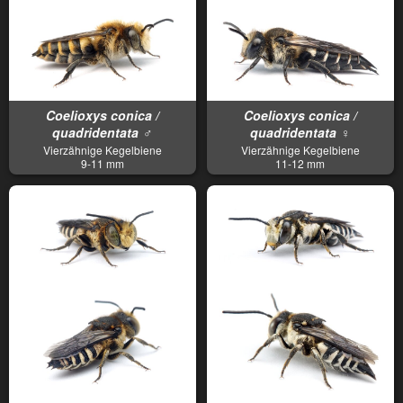
Coelioxys conica /
Coelioxys conica /
quadridentata ♂
quadridentata ♀
Vierzähnige Kegelbiene
Vierzähnige Kegelbiene
9-11 mm
11-12 mm