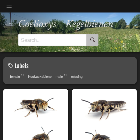
Coelioxys – Kegelbienen
Labels
11
11
female
Kuckucksbiene
male
missing