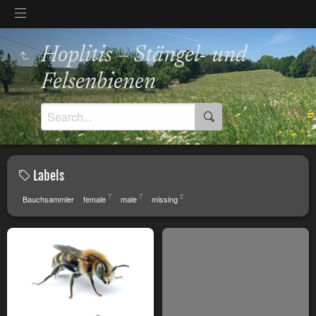
Hoplitis – Stängel- und
Felsenbienen
Labels
7
7
2
Bauchsammler
female
male
missing