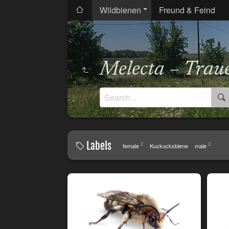
Wildbienen
Freund & Feind
Melecta – Trau
Labels
2
2
female
Kuckucksbiene
male